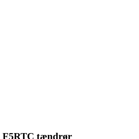
F5RTC tændrør