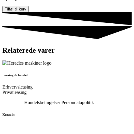
F5RTC
Tilføj til kurv
tændrør
antal
Relaterede varer
Leasing & handel
Erhvervsleasing
Privatleasing
Kontakt os
Handelsbetingelser
Persondatapolitik
Kontakt
+45 27 58 27 81
vaerksted@extreme-sport.dk