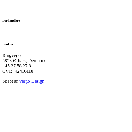
sander@extreme-sport.dk
simon@extreme-sport.dk
Forhandlere
Login
Find os
Ringvej 6
5853 Ørbæk, Denmark
+45 27 58 27 81
CVR. 42416118
Skabt af
Vergo Design