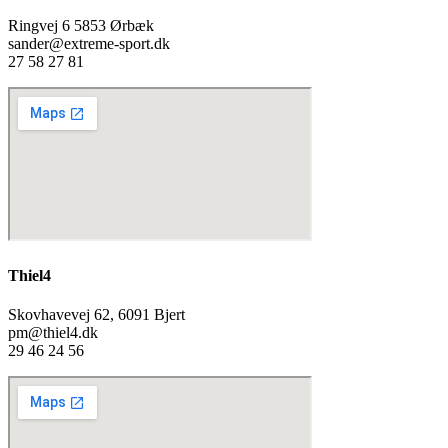
Ringvej 6 5853 Ørbæk
sander@extreme-sport.dk
27 58 27 81
Thiel4
Skovhavevej 62, 6091 Bjert
pm@thiel4.dk
29 46 24 56