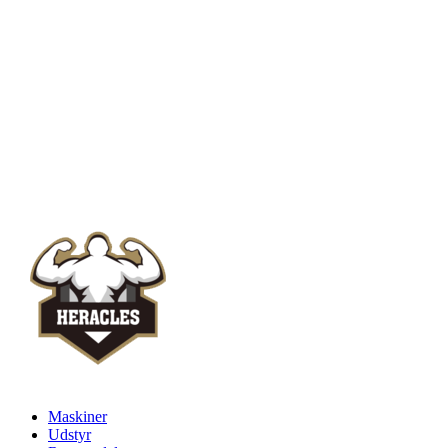
Hjullæssere
Maskiner
Udstyr