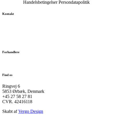
Kontakt os
Handelsbetingelser
Persondatapolitik
Kontakt
+45 27 58 27 81
vaerksted@extreme-sport.dk
sander@extreme-sport.dk
simon@extreme-sport.dk
Forhandlere
Login
Find os
Ringvej 6
5853 Ørbæk, Denmark
+45 27 58 27 81
CVR. 42416118
Skabt af
Vergo Design